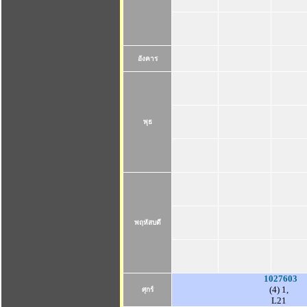
อังคาร
พุธ
พฤหัสบดี
1027603
(4) 1,
ศุกร์
L21