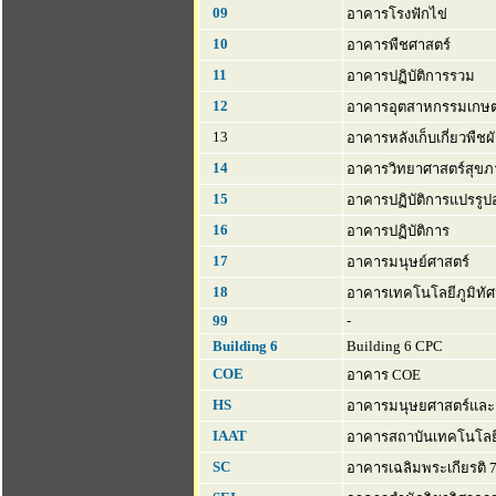
09
อาคารโรงฟักไข่
10
อาคารพืชศาสตร์
11
อาคารปฏิบัติการรวม
12
อาคารอุตสาหกรรมเกษ
13
อาคารหลังเก็บเกี่ยวพืชผ
14
อาคารวิทยาศาสตร์สุขภา
15
อาคารปฏิบัติการแปรรูป
16
อาคารปฏิบัติการ
17
อาคารมนุษย์ศาสตร์
18
อาคารเทคโนโลยีภูมิทัศ
99
-
Building 6
Building 6 CPC
COE
อาคาร COE
HS
อาคารมนุษยศาสตร์และ
IAAT
อาคารสถาบันเทคโนโลย
SC
อาคารเฉลิมพระเกียรติ