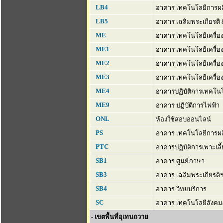
LB4
อาคาร เทคโนโลยีการผลิ
LB5
อาคาร เฉลิมพระเกียรติ
ME
อาคาร เทคโนโลยีเครื่อ
ME1
อาคาร เทคโนโลยีเครื่อ
ME2
อาคาร เทคโนโลยีเครื่อ
ME3
อาคาร เทคโนโลยีเครื่อ
ME4
อาคารปฏิบัติการเทคโนโ
ME9
อาคาร ปฏิบัติการไฟฟ้า
ONL
ห้องใช้สอบออนไลน์
PS
อาคาร เทคโนโลยีการผล
PTC
อาคารปฏิบัติการเพาะเลี้ยง
SB1
อาคาร ศูนย์ภาษา
SB3
อาคาร เฉลิมพระเกียรติฯ 
SB4
อาคาร วิทยบริการ
SC
อาคาร เทคโนโลยีสังคม(
- เขตพื้นที่อุเทนถวาย