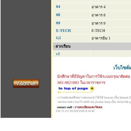
04
อาคาร 4
08
อาคาร 8
09
อาคาร 9
E-TECH
E-TECH
G1
อาคารยิม 1
- ฝากเรียน
c2
เว็บไซต์
นักศึกษาที่มีปัญหาในการใช้ระบบกรุณาติดต่อ
081-9821881 ในเวลาราชการ
- การแสดงผลที่เหมาะสมแนะนำให้ใช้ browser เป็น Internet Exp
และขนาดความกว้างหน้าจอ (Screen Area) เป็น 1024x768 pi
contact staff :
งานทะเบียนและวัดผล
216.73.217.83:9/8/2569 8:24:49