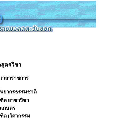
สูตรวิชา
อกเวลาราชการ
ัพยากรธรรมชาติ
ฑิต สาขาวิชา
กลเกษตร
ิต (วิศวกรรม