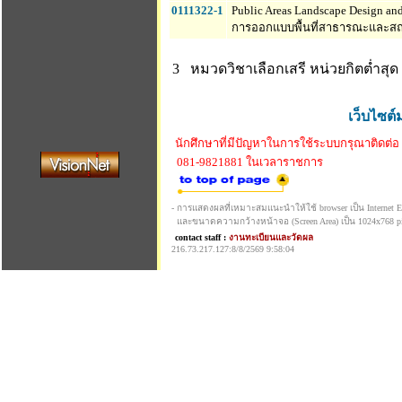
0111322-1
Public Areas Landscape Design and
การออกแบบพื้นที่สาธารณะและสถ
3 หมวดวิชาเลือกเสรี
หน่วยกิตต่ำสุด 
เว็บไซต์
นักศึกษาที่มีปัญหาในการใช้ระบบกรุณาติดต่อ
081-9821881 ในเวลาราชการ
- การแสดงผลที่เหมาะสมแนะนำให้ใช้ browser เป็น Internet Exp
และขนาดความกว้างหน้าจอ (Screen Area) เป็น 1024x768 pi
contact staff :
งานทะเบียนและวัดผล
216.73.217.127:8/8/2569 9:58:04