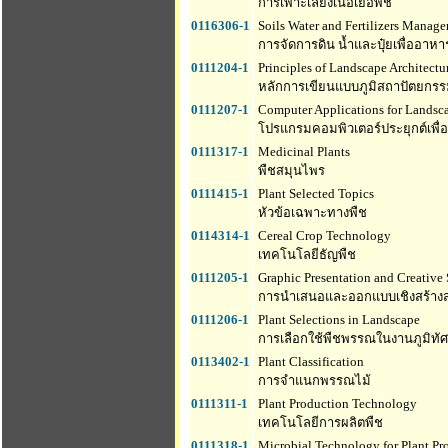
การเพาะเลี้ยงเนื้อเยื่อพืช
0116306-1
Soils Water and Fertilizers Manage
การจัดการดิน น้ำและปุ๋ยเพื่ออาห
0111204-1
Principles of Landscape Architectu
หลักการเขียนแบบภูมิสถาปัตยกร
0111207-1
Computer Applications for Landsc
โปรแกรมคอมพิวเตอร์ประยุกต์เพื่
0111317-1
Medicinal Plants
พืชสมุนไพร
0111415-1
Plant Selected Topics
หัวข้อเฉพาะทางพืช
0114314-1
Cereal Crop Technology
เทคโนโลยีธัญพืช
0111205-1
Graphic Presentation and Creative
การนำเสนอและออกแบบเชิงสร้างสร
0111206-1
Plant Selections in Landscape
การเลือกใช้พืชพรรณในงานภูมิทัศ
0113402-1
Plant Classification
การจำแนกพรรณไม้
0111311-1
Plant Production Technology
เทคโนโลยีการผลิตพืช
0111318-1
Microbial Technology for Plant Pr