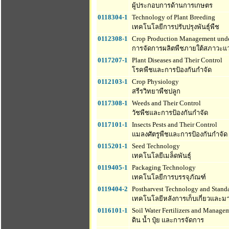
ผู้ประกอบการด้านการเกษตร
0118304-1
Technology of Plant Breeding
เทคโนโลยีการปรับปรุงพันธุ์พืช
0112308-1
Crop Production Management und
การจัดการผลิตพืชภายใต้สภาวะแวด
0117207-1
Plant Diseases and Their Control
โรคพืชและการป้องกันกำจัด
0112103-1
Crop Physiology
สรีรวิทยาพืชปลูก
0117308-1
Weeds and Their Control
วัชพืชและการป้องกันกำจัด
0117101-1
Insects Pests and Their Control
แมลงศัตรูพืชและการป้องกันกำจัด
0115201-1
Seed Technology
เทคโนโลยีเมล็ดพันธุ์
0119405-1
Packaging Technology
เทคโนโลยีการบรรจุภัณฑ์
0119404-2
Postharvest Technology and Standa
เทคโนโลยีหลังการเก็บเกี่ยวและ
0116101-1
Soil Water Fertilizers and Manage
ดิน น้ำ ปุ๋ย และการจัดการ