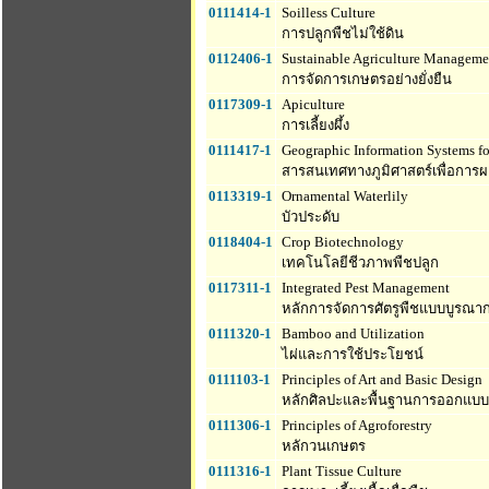
0111414-1
Soilless Culture
การปลูกพืชไม่ใช้ดิน
0112406-1
Sustainable Agriculture Manageme
การจัดการเกษตรอย่างยั่งยืน
0117309-1
Apiculture
การเลี้ยงผึ้ง
0111417-1
Geographic Information Systems fo
สารสนเทศทางภูมิศาสตร์เพื่อการผ
0113319-1
Ornamental Waterlily
บัวประดับ
0118404-1
Crop Biotechnology
เทคโนโลยีชีวภาพพืชปลูก
0117311-1
Integrated Pest Management
หลักการจัดการศัตรูพืชแบบบูรณา
0111320-1
Bamboo and Utilization
ไผ่และการใช้ประโยชน์
0111103-1
Principles of Art and Basic Design
หลักศิลปะและพื้นฐานการออกแบบ
0111306-1
Principles of Agroforestry
หลักวนเกษตร
0111316-1
Plant Tissue Culture