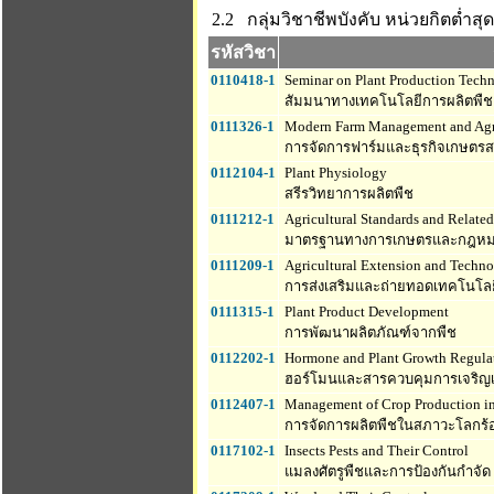
2.2 กลุ่มวิชาชีพบังคับ
หน่วยกิตต่ำสุด
รหัสวิชา
0110418-1
Seminar on Plant Production Tech
สัมมนาทางเทคโนโลยีการผลิตพืช
0111326-1
Modern Farm Management and Agr
การจัดการฟาร์มและธุรกิจเกษตรส
0112104-1
Plant Physiology
สรีรวิทยาการผลิตพืช
0111212-1
Agricultural Standards and Relate
มาตรฐานทางการเกษตรและกฎหมายท
0111209-1
Agricultural Extension and Techno
การส่งเสริมและถ่ายทอดเทคโนโล
0111315-1
Plant Product Development
การพัฒนาผลิตภัณฑ์จากพืช
0112202-1
Hormone and Plant Growth Regula
ฮอร์โมนและสารควบคุมการเจริญเ
0112407-1
Management of Crop Production i
การจัดการผลิตพืชในสภาวะโลกร้
0117102-1
Insects Pests and Their Control
แมลงศัตรูพืชและการป้องกันกำจัด