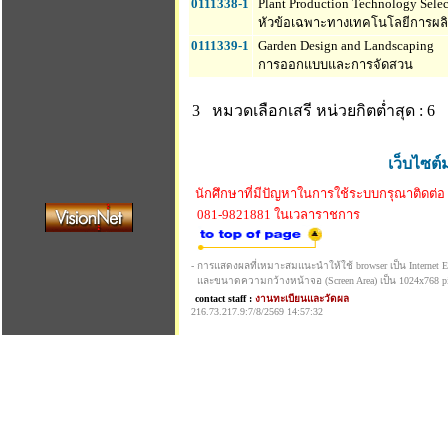
0111338-1
Plant Production Technology Selec
หัวข้อเฉพาะทางเทคโนโลยีการผลิ
0111339-1
Garden Design and Landscaping
การออกแบบและการจัดสวน
3 หมวดเลือกเสรี
หน่วยกิตต่ำสุด : 6
เว็บไซต์
นักศึกษาที่มีปัญหาในการใช้ระบบกรุณาติดต่อ
081-9821881 ในเวลาราชการ
- การแสดงผลที่เหมาะสมแนะนำให้ใช้ browser เป็น Internet Exp
และขนาดความกว้างหน้าจอ (Screen Area) เป็น 1024x768 pi
contact staff :
งานทะเบียนและวัดผล
216.73.217.9:7/8/2569 14:57:32