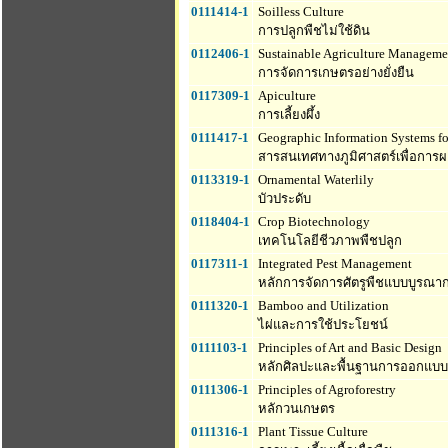
0111414-1
Soilless Culture
การปลูกพืชไม่ใช้ดิน
0112406-1
Sustainable Agriculture Manageme
การจัดการเกษตรอย่างยั่งยืน
0117309-1
Apiculture
การเลี้ยงผึ้ง
0111417-1
Geographic Information Systems fo
สารสนเทศทางภูมิศาสตร์เพื่อการผ
0113319-1
Ornamental Waterlily
บัวประดับ
0118404-1
Crop Biotechnology
เทคโนโลยีชีวภาพพืชปลูก
0117311-1
Integrated Pest Management
หลักการจัดการศัตรูพืชแบบบูรณา
0111320-1
Bamboo and Utilization
ไผ่และการใช้ประโยชน์
0111103-1
Principles of Art and Basic Design
หลักศิลปะและพื้นฐานการออกแบบ
0111306-1
Principles of Agroforestry
หลักวนเกษตร
0111316-1
Plant Tissue Culture