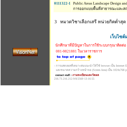
0111322-1
Public Areas Landscape Design and
การออกแบบพื้นที่สาธารณะและสถ
3 หมวดวิชาเลือกเสรี
หน่วยกิตต่ำสุด 
เว็บไซต์
นักศึกษาที่มีปัญหาในการใช้ระบบกรุณาติดต่อ
081-9821881 ในเวลาราชการ
- การแสดงผลที่เหมาะสมแนะนำให้ใช้ browser เป็น Internet Exp
และขนาดความกว้างหน้าจอ (Screen Area) เป็น 1024x768 pi
contact staff :
งานทะเบียนและวัดผล
216.73.216.212:9/8/2569 13:16:55