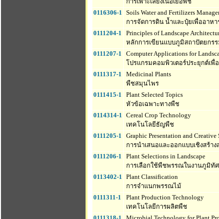
การเพาะเลี้ยงเนื้อเยื่อพืช
0116306-1
Soils Water and Fertilizers Manage
การจัดการดิน น้ำและปุ๋ยเพื่ออาห
0111204-1
Principles of Landscape Architectu
หลักการเขียนแบบภูมิสถาปัตยกร
0111207-1
Computer Applications for Landsc
โปรแกรมคอมพิวเตอร์ประยุกต์เพื่
0111317-1
Medicinal Plants
พืชสมุนไพร
0111415-1
Plant Selected Topics
หัวข้อเฉพาะทางพืช
0114314-1
Cereal Crop Technology
เทคโนโลยีธัญพืช
0111205-1
Graphic Presentation and Creative
การนำเสนอและออกแบบเชิงสร้างสร
0111206-1
Plant Selections in Landscape
การเลือกใช้พืชพรรณในงานภูมิทัศ
0113402-1
Plant Classification
การจำแนกพรรณไม้
0111311-1
Plant Production Technology
เทคโนโลยีการผลิตพืช
0111318-1
Microbial Technology for Plant Pr