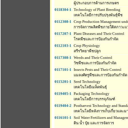
ผู้ประกอบการด้านการเกษตร
0118304-1
Technology of Plant Breeding
เทคโนโลยีการปรับปรุงพันธุ์พืช
0112308-1
Crop Production Management und
การจัดการผลิตพืชภายใต้สภาวะแวด
0117207-1
Plant Diseases and Their Control
โรคพืชและการป้องกันกำจัด
0112103-1
Crop Physiology
สรีรวิทยาพืชปลูก
0117308-1
Weeds and Their Control
วัชพืชและการป้องกันกำจัด
0117101-1
Insects Pests and Their Control
แมลงศัตรูพืชและการป้องกันกำจัด
0115201-1
Seed Technology
เทคโนโลยีเมล็ดพันธุ์
0119405-1
Packaging Technology
เทคโนโลยีการบรรจุภัณฑ์
0119404-2
Postharvest Technology and Standa
เทคโนโลยีหลังการเก็บเกี่ยวและ
0116101-1
Soil Water Fertilizers and Manage
ดิน น้ำ ปุ๋ย และการจัดการ