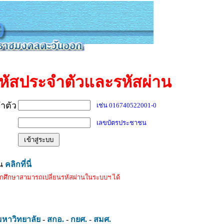
หัสประจำตัวและรหัสผ่าน
ำตัว
เช่น 016740522001-0
เลขบัตรประชาชน
าน
คลิกที่นี่
ักศึกษาสามารถเปลี่ยนรหัสผ่านในระบบฯ ได้
มหาวิทยาลัย
-
สกอ.
-
กยศ.
-
สมศ.