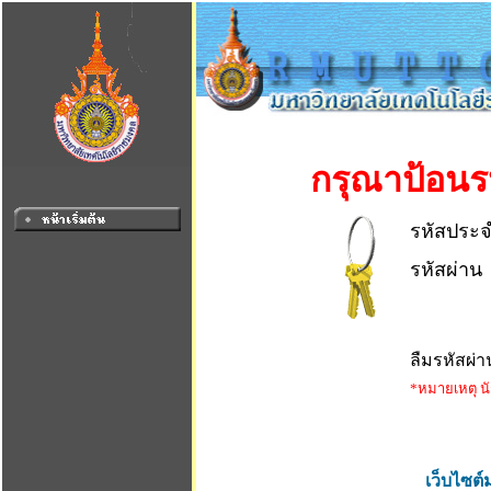
กรุณาป้อนร
รหัสประจ
รหัสผ่าน
ลืมรหัสผ่
*หมายเหตุ น
เว็บไซต์