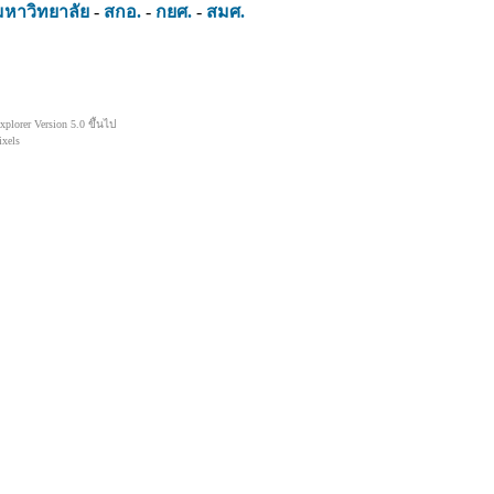
มหาวิทยาลัย
-
สกอ.
-
กยศ.
-
สมศ.
lorer Version 5.0 ขึ้นไป
xels