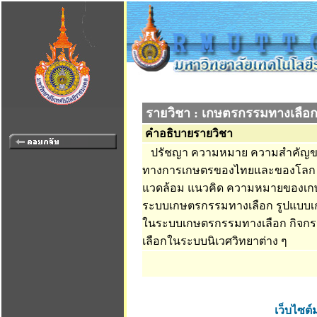
รายวิชา : เกษตรกรรมทางเลือ
คำอธิบายรายวิชา
ปรัชญา ความหมาย ความสำคัญข
ทางการเกษตรของไทยและของโลก ผล
แวดล้อม แนวคิด ความหมายของเ
ระบบเกษตรกรรมทางเลือก รูปแบบเก
ในระบบเกษตรกรรมทางเลือก กิจกร
เลือกในระบบนิเวศวิทยาต่าง ๆ
เว็บไซต์