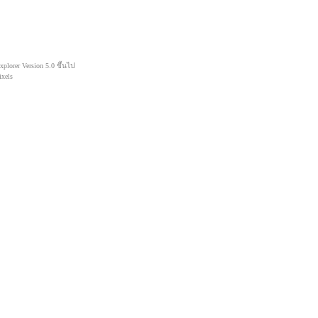
lorer Version 5.0 ขึ้นไป
xels