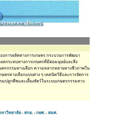
ก
องการผลิตทางการเกษตร กระบวนการพัฒนา
กระทบทางการเกษตรที่มีต่อมนุษย์และสิ่ง
กษตรกรรมทางเลือก ความหลากหลายทางชีวภาพใน
ษตรทางเลือกแบบต่าง ๆ เทคนิควิธีและการจัดการ
รมปลูกพืชและเลี้ยงสัตว์ในระบบเกษตรกรรมทาง
มหาวิทยาลัย
-
สกอ.
-
กยศ.
-
สมศ.