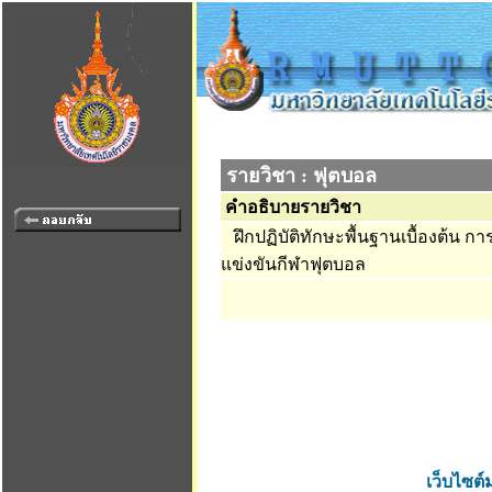
รายวิชา : ฟุตบอล
คำอธิบายรายวิชา
ฝึกปฏิบัติทักษะพื้นฐานเบื้องต้น ก
แข่งขันกีฬาฟุตบอล
เว็บไซต์