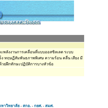
ะพลังงานการเคลื่อนที่แบบออสซิลเลต ระบบ
ร็ง ทฤษฏีสัมพันธภาพพิเศษ ความร้อน คลื่น เสียง มี
ยฝึกทักษะปฏิบัติการบางหัวข้อ
มหาวิทยาลัย
-
สกอ.
-
กยศ.
-
สมศ.