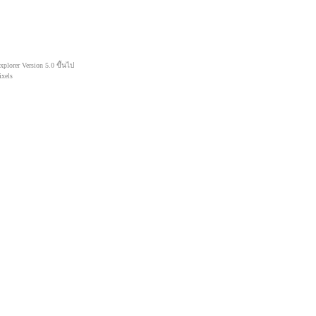
lorer Version 5.0 ขึ้นไป
xels