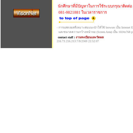
นักศึกษาที่มีปัญหาในการใช้ระบบกรุณาติดต่อ
081-9821881 ในเวลาราชการ
- การแสดงผลที่เหมาะสมแนะนำให้ใช้ browser เป็น Internet Exp
และขนาดความกว้างหน้าจอ (Screen Area) เป็น 1024x768 pi
contact staff :
งานทะเบียนและวัดผล
216.73.216.213:7/8/2569 22:52:07