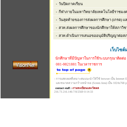
- วันปิดภาคเรียน
- กีฬาภายในมหาวิทยาลัยเทคโนโลยีราชมงค
- วันสุดท้ายของการส่งผลการศึกษา (เกรด) 
- สวท.ส่งผลการศึกษาของนักศึกษาให้สภาวิชา
- สวท.ดำเนินการเสนอขออนุมัติปริญญาต่อส
เว็บไซต์
นักศึกษาที่มีปัญหาในการใช้ระบบกรุณาติดต่อ
081-9821881 ในเวลาราชการ
- การแสดงผลที่เหมาะสมแนะนำให้ใช้ browser เป็น Internet Exp
และขนาดความกว้างหน้าจอ (Screen Area) เป็น 1024x768 pi
contact staff :
งานทะเบียนและวัดผล
216.73.216.146:7/8/2569 0:14:33